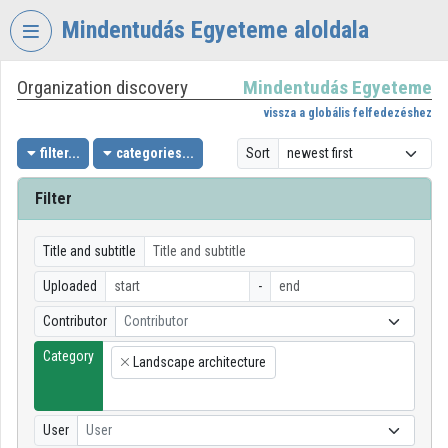
Skip header
Skip menu
Skip content
Mindentudás Egyeteme aloldala
Organization discovery
Mindentudás Egyeteme
VIDEO
TORIUM
vissza a globális felfedezéshez
MINDENTUDÁS
filter...
categories...
Sort
EGYETEME
Filter
Organization home
Log In
Title and subtitle
Uploaded
-
Organization discovery
Contributor
Contributor
Categories
Category
Landscape architecture
×
Organization playlists
Organizations
User
User