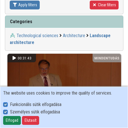
Apply filters
Clear filters
Contributors
Categories
Technological sciences
Architecture
Landscape
architecture
00:31:43
MINDENTUDÁS
The website uses cookies to improve the quality of services.
Funkcionális sütik elfogadása
Személyes sütik elfogadása
Elfogad
Elutasít
Tájrendezés = tájba-illesztés?