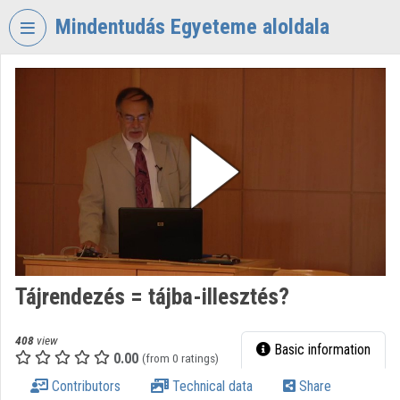
Skip header
Skip menu
Skip content
Mindentudás Egyeteme aloldala
VIDEO
TORIUM
MINDENTUDÁS
EGYETEME
Organization home
Log In
Organization discovery
Tájrendezés = tájba-illesztés?
Categories
Organization playlists
408
view
Basic information
0.00
(from 0 ratings)
Organizations
Contributors
Technical data
Share