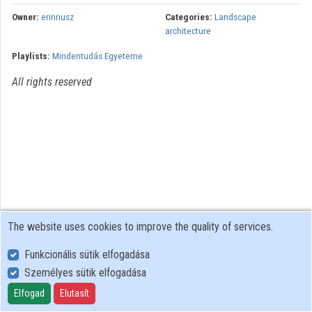
Contributors
Owner:
erinnusz
Categories:
Landscape
architecture
Playlists:
Mindentudás Egyeteme
All rights reserved
The website uses cookies to improve the quality of services.
Funkcionális sütik elfogadása
Személyes sütik elfogadása
User Policy
Adatkezelési tájékoztató (en)
Elfogad
Elutasít
Cookie Policy