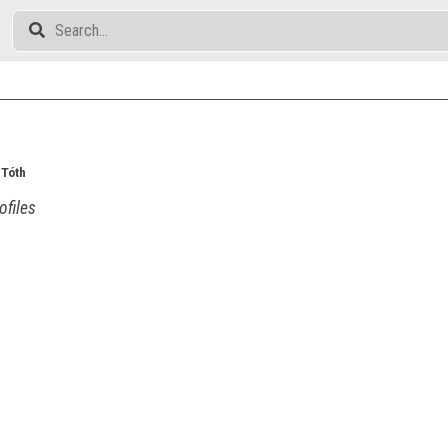
 Tóth
ofiles