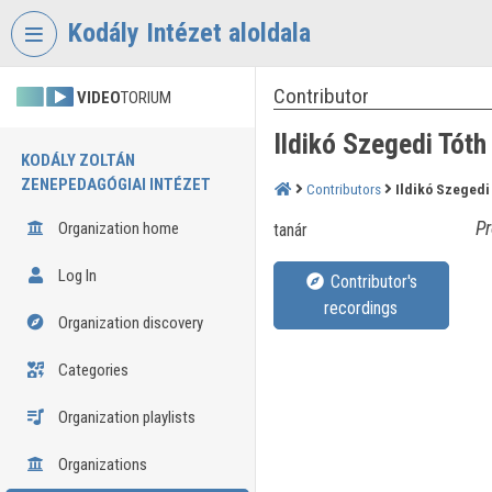
Skip header
Skip menu
Skip content
Kodály Intézet aloldala
Contributor
VIDEO
TORIUM
Ildikó Szegedi Tóth
KODÁLY ZOLTÁN
ZENEPEDAGÓGIAI INTÉZET
Contributors
Ildikó Szegedi
Pr
Organization home
tanár
Log In
Contributor's
recordings
Organization discovery
Categories
Organization playlists
Organizations