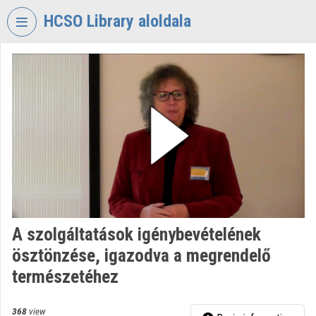
Skip header
Skip menu
Skip content
HCSO Library aloldala
VIDEO
TORIUM
HUNGARIAN
CENTRAL
STATISTICAL
OFFICE
LIBRARY
Organization home
Log In
A szolgáltatások igénybevételének
ösztönzése, igazodva a megrendelő
Organization discovery
természetéhez
Categories
368
view
Organization playlists