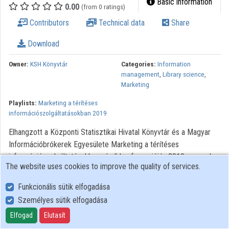
Basic information
0.00
(from 0 ratings)
Organizations
Contributors
Technical data
Share
Contributors
Download
Owner:
KSH Könyvtár
Categories:
Information
management
,
Library science
,
Marketing
Playlists:
Marketing a térítéses
információszolgáltatásokban 2019
Elhangzott a Központi Statisztikai Hivatal Könyvtár és a Magyar
Információbrókerek Egyesülete Marketing a térítéses
információszolgáltatásokban című konferenciáján 2019. november
The website uses cookies to improve the quality of services.
28-án.
Funkcionális sütik elfogadása
Személyes sütik elfogadása
User Policy
Adatkezelési tájékoztató (en)
Elfogad
Elutasít
Cookie Policy