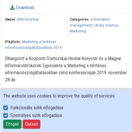
Download
Organizations
Owner:
KSH Könyvtár
Categories:
Information
Contributors
management
,
Library science
,
Marketing
Playlists:
Marketing a térítéses
információszolgáltatásokban 2019
Elhangzott a Központi Statisztikai Hivatal Könyvtár és a Magyar
Információbrókerek Egyesülete a Marketing a térítéses
információszolgáltatásokban című konferenciáján 2019. november
28-án.
The website uses cookies to improve the quality of services.
Funkcionális sütik elfogadása
Személyes sütik elfogadása
User Policy
Adatkezelési tájékoztató (en)
Elfogad
Elutasít
Cookie Policy