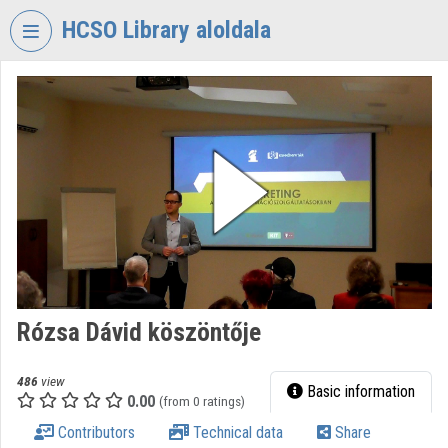
Skip header
Skip menu
Skip content
HCSO Library aloldala
VIDEO
TORIUM
HUNGARIAN
CENTRAL
STATISTICAL
OFFICE
LIBRARY
Organization home
Log In
Rózsa Dávid köszöntője
Organization discovery
486
view
Basic information
0.00
(from 0 ratings)
Categories
Contributors
Technical data
Share
Organization playlists