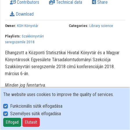
Contributors
Technical data
Share
Organizations
Download
Contributors
Owner:
KSH Könyvtár
Categories:
Library science
Playlists:
Szakkönyvtári
seregszemle 2018
Elhangzott a Központi Statisztikai Hivatal Könyvtár és a Magyar
Könyvtárosok Egyesülete Társadalomtudományi Szekciója
Szakkönyvtári seregszemle 2018 című konferenciáján 2018.
március 6-án.
Minden jog fenntartva.
The website uses cookies to improve the quality of services.
Funkcionális sütik elfogadása
Személyes sütik elfogadása
User Policy
Adatkezelési tájékoztató (en)
Elfogad
Elutasít
Cookie Policy