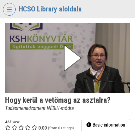
Skip header
Skip menu
Skip content
HCSO Library aloldala
VIDEO
TORIUM
HUNGARIAN
CENTRAL
STATISTICAL
OFFICE
LIBRARY
Organization home
Log In
Hogy kerül a vetőmag az asztalra?
Tudásmenedzsment NÉBIH-módra
Organization discovery
Categories
425
view
Basic information
0.00
(from 0 ratings)
Organization playlists