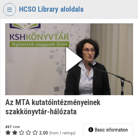
Skip header
Skip menu
Skip content
HCSO Library aloldala
VIDEO
TORIUM
HUNGARIAN
CENTRAL
STATISTICAL
OFFICE
LIBRARY
Organization home
Log In
Az MTA kutatóintézményeinek
szakkönyvtár-hálózata
Organization discovery
Categories
467
view
Basic information
2.00
(from 1 ratings)
Organization playlists