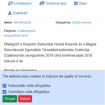
Contributors
Technical data
Share
Organizations
Download
Contributors
Owner:
KSH Könyvtár
Categories:
Library science
Playlists:
Szakkönyvtári
seregszemle 2018
Elhangzott a Központi Statisztikai Hivatal Könyvtár és a Magyar
Könyvtárosok Egyesülete Társadalomtudományi Szekciója
Szakkönyvtári seregszemle 2018 című konferenciáján 2018.
március 6-án.
Minden jog fenntartva.
The website uses cookies to improve the quality of services.
Funkcionális sütik elfogadása
Személyes sütik elfogadása
User Policy
Adatkezelési tájékoztató (en)
Elfogad
Elutasít
Cookie Policy