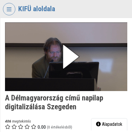
Fejléc kihagyása
Menü kihagyása
Tartalom kihagyása
KIFÜ aloldala
VIDEO
TORIUM
KORMÁNYZATI
INFORMATIKAI
FEJLESZTÉSI
ÜGYNÖKSÉG
Intézményi kezdőlap
Bejelentkezés
A Délmagyarország című napilap
Intézményi felfedezés
digitalizálása Szegeden
Kategóriák
406
megtekintés
Alapadatok
Intézményi listák
0.00
(0 értékelésből)