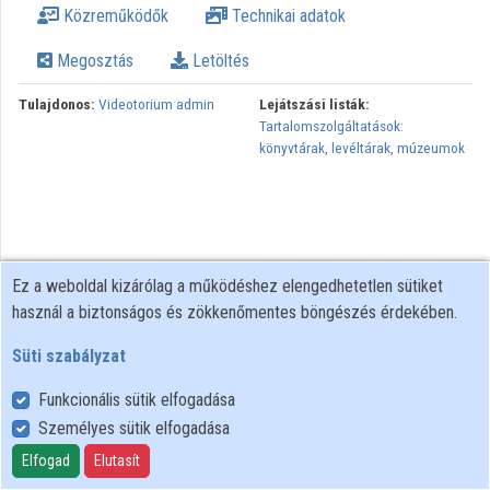
Közreműködők
Technikai adatok
Intézmények
Megosztás
Letöltés
Közreműködők
Tulajdonos:
Videotorium admin
Lejátszási listák:
Tartalomszolgáltatások:
könyvtárak, levéltárak, múzeumok
Ez a weboldal kizárólag a működéshez elengedhetetlen sütiket
használ a biztonságos és zökkenőmentes böngészés érdekében.
Süti szabályzat
Funkcionális sütik elfogadása
Személyes sütik elfogadása
Felhasználói szabályzat
Adatkezelési tájékoztató
Elfogad
Elutasít
Süti szabályzat