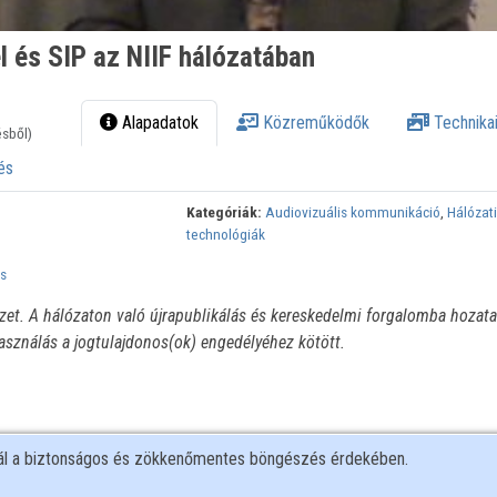
el és SIP az NIIF hálózatában
Alapadatok
Közreműködők
Technikai
ésből)
és
Kategóriák:
Audiovizuális kommunikáció
,
Hálózat
technológiák
is
ézet. A hálózaton való újrapublikálás és kereskedelmi forgalomba hozata
használás a jogtulajdonos(ok) engedélyéhez kötött.
nál a biztonságos és zökkenőmentes böngészés érdekében.