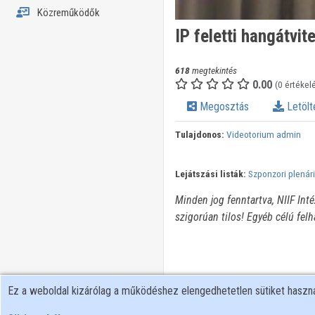
Közreműködők
IP feletti hangátvit
618
megtekintés
0.00
(0 értékel
Megosztás
Letölt
Tulajdonos:
Videotorium admin
Lejátszási listák:
Szponzori plenár
Minden jog fenntartva, NIIF Int
szigorúan tilos! Egyéb célú fel
Ez a weboldal kizárólag a működéshez elengedhetetlen sütiket hasz