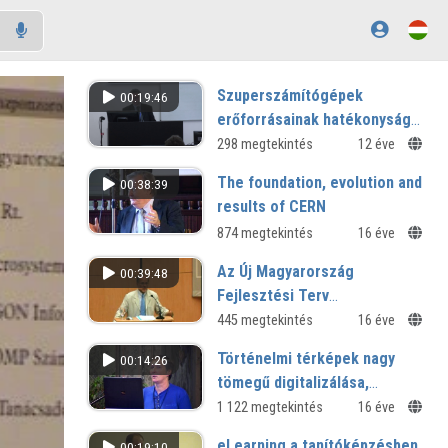
Szuperszámítógépek
00:19:46
erőforrásainak hatékonyság
elemzése
298 megtekintés
12 éve
The foundation, evolution and
00:38:39
results of CERN
874 megtekintés
16 éve
Az Új Magyarország
00:39:48
Fejlesztési Terv
forráslehetőségei. Két
445 megtekintés
16 éve
prioritás: a TÁMOP és a TIOP
Történelmi térképek nagy
00:14:26
tömegű digitalizálása,
georeferálása az ARCANUM
1 122 megtekintés
16 éve
Adatbázis kiadónál
eLearning a tanítóképzésben
00:19:10