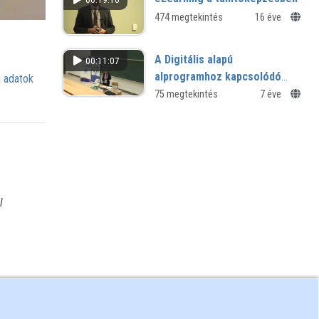
474 megtekintés
16 éve
A Digitális alapú
00:11:07
alprogramhoz kapcsolódó
 adatok
pedagógus továbbképzések
75 megtekintés
7 éve
visszajelzései
i
l