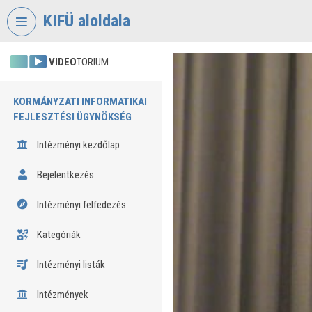
Fejléc kihagyása
Menü kihagyása
Tartalom kihagyása
KIFÜ aloldala
VIDEO
TORIUM
KORMÁNYZATI INFORMATIKAI
FEJLESZTÉSI ÜGYNÖKSÉG
Intézményi kezdőlap
Bejelentkezés
Intézményi felfedezés
Kategóriák
Intézményi listák
Intézmények