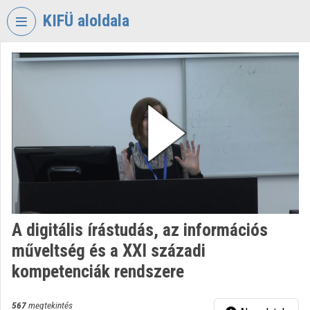
Fejléc kihagyása
Menü kihagyása
Tartalom kihagyása
KIFÜ aloldala
VIDEO
TORIUM
KORMÁNYZATI
INFORMATIKAI
FEJLESZTÉSI
ÜGYNÖKSÉG
Intézményi kezdőlap
Bejelentkezés
A digitális írástudás, az információs
Intézményi felfedezés
műveltség és a XXI századi
Kategóriák
kompetenciák rendszere
Intézményi listák
567
megtekintés