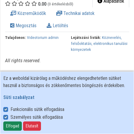
Alapadatok
0.00
(0 értékelésből)
Intézmények
Közreműködők
Technikai adatok
Közreműködők
Megosztás
Letöltés
Tulajdonos:
Videotorium admin
Lejátszási listák:
Köznevelés,
felsőoktatás, elektronikus tanulási
környezetek
All rights reserved.
Ez a weboldal kizárólag a működéshez elengedhetetlen sütiket
használ a biztonságos és zökkenőmentes böngészés érdekében.
Süti szabályzat
Funkcionális sütik elfogadása
Személyes sütik elfogadása
Felhasználói szabályzat
Adatkezelési tájékoztató
Elfogad
Elutasít
Süti szabályzat