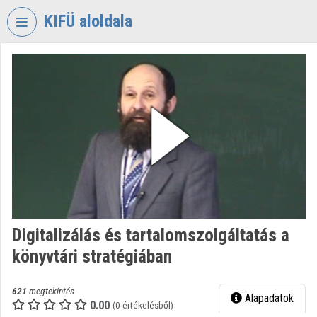
Fejléc kihagyása
Menü kihagyása
Tartalom kihagyása
KIFÜ aloldala
VIDEO
TORIUM
KORMÁNYZATI
INFORMATIKAI
FEJLESZTÉSI
ÜGYNÖKSÉG
Intézményi kezdőlap
Bejelentkezés
Digitalizálás és tartalomszolgáltatás a
Intézményi felfedezés
könyvtári stratégiában
Kategóriák
621
megtekintés
Alapadatok
Intézményi listák
0.00
(0 értékelésből)