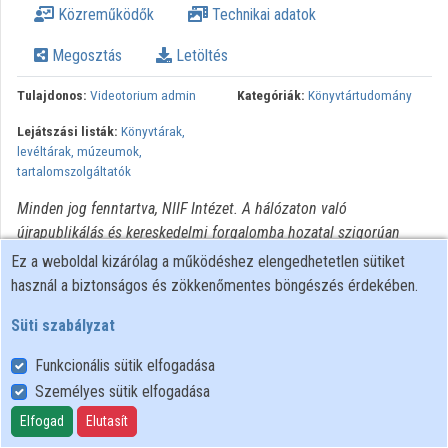
Közreműködők
Technikai adatok
Intézmények
Megosztás
Letöltés
Közreműködők
Tulajdonos:
Videotorium admin
Kategóriák:
Könyvtártudomány
Lejátszási listák:
Könyvtárak,
levéltárak, múzeumok,
tartalomszolgáltatók
Minden jog fenntartva, NIIF Intézet. A hálózaton való
újrapublikálás és kereskedelmi forgalomba hozatal szigorúan
tilos! Egyéb célú felhasználás a jogtulajdonos(ok) engedélyéhez
Ez a weboldal kizárólag a működéshez elengedhetetlen sütiket
kötött.
használ a biztonságos és zökkenőmentes böngészés érdekében.
Süti szabályzat
Funkcionális sütik elfogadása
Személyes sütik elfogadása
Felhasználói szabályzat
Adatkezelési tájékoztató
Elfogad
Elutasít
Süti szabályzat