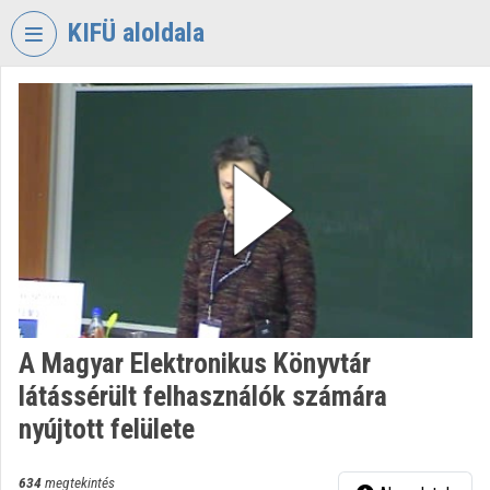
Fejléc kihagyása
Menü kihagyása
Tartalom kihagyása
KIFÜ aloldala
VIDEO
TORIUM
KORMÁNYZATI
INFORMATIKAI
FEJLESZTÉSI
ÜGYNÖKSÉG
Intézményi kezdőlap
Bejelentkezés
A Magyar Elektronikus Könyvtár
Intézményi felfedezés
látássérült felhasználók számára
Kategóriák
nyújtott felülete
Intézményi listák
634
megtekintés