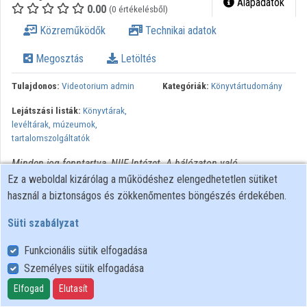
Alapadatok
0.00
(0 értékelésből)
Intézmények
Közreműködők
Technikai adatok
Közreműködők
Megosztás
Letöltés
Tulajdonos:
Videotorium admin
Kategóriák:
Könyvtártudomány
Lejátszási listák:
Könyvtárak,
levéltárak, múzeumok,
tartalomszolgáltatók
Minden jog fenntartva, NIIF Intézet. A hálózaton való
Ez a weboldal kizárólag a működéshez elengedhetetlen sütiket
újrapublikálás és kereskedelmi forgalomba hozatal szigorúan
használ a biztonságos és zökkenőmentes böngészés érdekében.
tilos! Egyéb célú felhasználás a jogtulajdonos(ok) engedélyéhez
kötött.
Süti szabályzat
Funkcionális sütik elfogadása
Személyes sütik elfogadása
Felhasználói szabályzat
Adatkezelési tájékoztató
Elfogad
Elutasít
Süti szabályzat