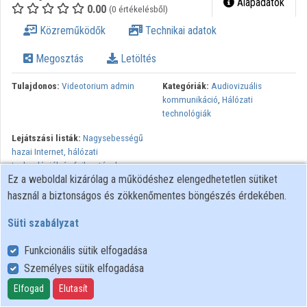
Alapadatok
0.00
(0 értékelésből)
Intézmények
Közreműködők
Technikai adatok
Közreműködők
Megosztás
Letöltés
Tulajdonos:
Videotorium admin
Kategóriák:
Audiovizuális
kommunikáció
,
Hálózati
technológiák
Lejátszási listák:
Nagysebességű
hazai Internet, hálózati
technológiák és fejlesztések
Ez a weboldal kizárólag a működéshez elengedhetetlen sütiket
Minden jog fenntartva, NIIF Intézet. A hálózaton való
használ a biztonságos és zökkenőmentes böngészés érdekében.
újrapublikálás és kereskedelmi forgalomba hozatal szigorúan
Süti szabályzat
tilos! Egyéb célú felhasználás a jogtulajdonos(ok) engedélyéhez
kötött.
Funkcionális sütik elfogadása
Személyes sütik elfogadása
Felhasználói szabályzat
Elfogad
Elutasít
Adatkezelési tájékoztató
Süti szabályzat