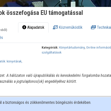
sok összefogása EU támogatással
Alapadatok
Közreműködők
Technikai
ésből)
és
Kategóriák:
Könyvtártudomány
,
On-line informáci
szolgáltatások
atók: könyvtárak,
ézet. A hálózaton való újrapublikálás és kereskedelmi forgalomba hozata
használás a jogtulajdonos(ok) engedélyéhez kötött.
nál a biztonságos és zökkenőmentes böngészés érdekében.