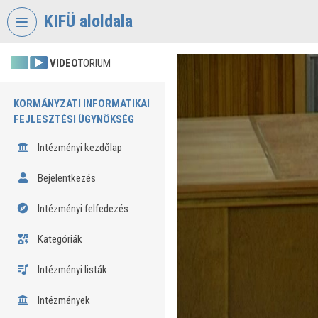
Fejléc kihagyása
Menü kihagyása
Tartalom kihagyása
KIFÜ aloldala
VIDEO
TORIUM
KORMÁNYZATI INFORMATIKAI
FEJLESZTÉSI ÜGYNÖKSÉG
Intézményi kezdőlap
Bejelentkezés
Intézményi felfedezés
Kategóriák
Intézményi listák
Intézmények