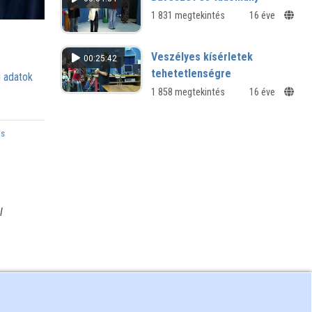
1 831 megtekintés
16 éve
Veszélyes kísérletek
00:25:42
tehetetlenségre
 adatok
1 858 megtekintés
16 éve
ós
l