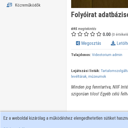
Közreműködők
Folyóirat adatbázi
695
megtekintés
0.00
(0 értékel
Megosztás
Letölt
Tulajdonos:
Videotorium admin
Lejátszási listák:
Tartalomszolgált
levéltárak, múzeumok
Minden jog fenntartva, NIIF Int
szigorúan tilos! Egyéb célú fel
Ez a weboldal kizárólag a működéshez elengedhetetlen sütiket hasz