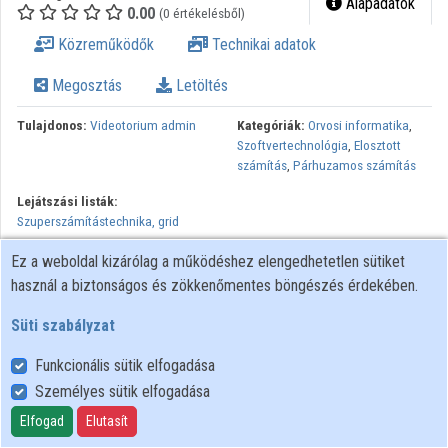
Alapadatok
0.00
(0 értékelésből)
Intézmények
Közreműködők
Technikai adatok
Közreműködők
Megosztás
Letöltés
Tulajdonos:
Videotorium admin
Kategóriák:
Orvosi informatika
,
Szoftvertechnológia
,
Elosztott
számítás
,
Párhuzamos számítás
Lejátszási listák:
Szuperszámítástechnika, grid
Minden jog fenntartva, NIIF Intézet. A hálózaton való
Ez a weboldal kizárólag a működéshez elengedhetetlen sütiket
újrapublikálás és kereskedelmi forgalomba hozatal szigorúan
használ a biztonságos és zökkenőmentes böngészés érdekében.
tilos! Egyéb célú felhasználás a jogtulajdonos(ok) engedélyéhez
Süti szabályzat
kötött.
Funkcionális sütik elfogadása
Személyes sütik elfogadása
Felhasználói szabályzat
Adatkezelési tájékoztató
Elfogad
Elutasít
Süti szabályzat