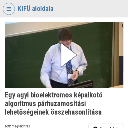
Fejléc kihagyása
Menü kihagyása
Tartalom kihagyása
KIFÜ aloldala
VIDEO
TORIUM
KORMÁNYZATI
INFORMATIKAI
FEJLESZTÉSI
ÜGYNÖKSÉG
Intézményi kezdőlap
Bejelentkezés
Egy agyi bioelektromos képalkotó
Intézményi felfedezés
algoritmus párhuzamosítási
Kategóriák
lehetőségeinek összehasonlítása
Intézményi listák
632
megtekintés