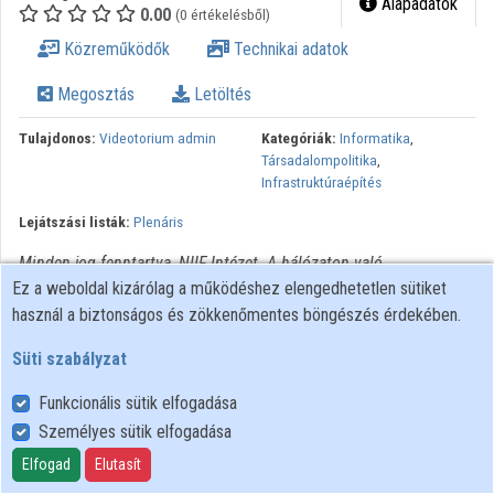
Alapadatok
0.00
(0 értékelésből)
Intézmények
Közreműködők
Technikai adatok
Közreműködők
Megosztás
Letöltés
Tulajdonos:
Videotorium admin
Kategóriák:
Informatika
,
Társadalompolitika
,
Infrastruktúraépítés
Lejátszási listák:
Plenáris
Minden jog fenntartva, NIIF Intézet. A hálózaton való
Ez a weboldal kizárólag a működéshez elengedhetetlen sütiket
újrapublikálás és kereskedelmi forgalomba hozatal szigorúan
használ a biztonságos és zökkenőmentes böngészés érdekében.
tilos! Egyéb célú felhasználás a jogtulajdonos(ok) engedélyéhez
kötött.
Süti szabályzat
Funkcionális sütik elfogadása
Személyes sütik elfogadása
Felhasználói szabályzat
Adatkezelési tájékoztató
Elfogad
Elutasít
Süti szabályzat