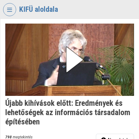
Fejléc kihagyása
Menü kihagyása
Tartalom kihagyása
KIFÜ aloldala
VIDEO
TORIUM
KORMÁNYZATI
INFORMATIKAI
FEJLESZTÉSI
ÜGYNÖKSÉG
Intézményi kezdőlap
Bejelentkezés
Újabb kihívások előtt: Eredmények és
Intézményi felfedezés
lehetőségek az információs társadalom
Kategóriák
építésében
Intézményi listák
798
megtekintés