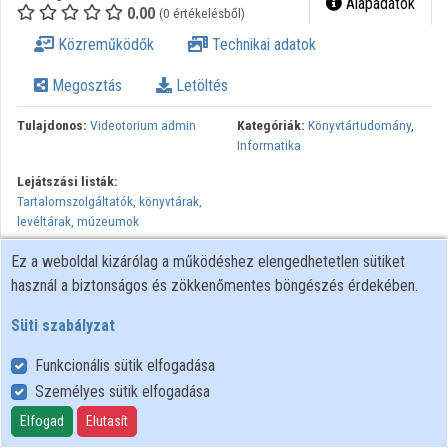
Alapadatok
0.00
(0 értékelésből)
Intézmények
Közreműködők
Technikai adatok
Közreműködők
Megosztás
Letöltés
Tulajdonos:
Videotorium admin
Kategóriák:
Könyvtártudomány
,
Informatika
Lejátszási listák:
Tartalomszolgáltatók, könyvtárak,
levéltárak, múzeumok
Ez a weboldal kizárólag a működéshez elengedhetetlen sütiket
használ a biztonságos és zökkenőmentes böngészés érdekében.
Süti szabályzat
Funkcionális sütik elfogadása
Személyes sütik elfogadása
Felhasználói szabályzat
Adatkezelési tájékoztató
Elfogad
Elutasít
Süti szabályzat