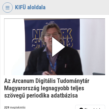
Fejléc kihagyása
Menü kihagyása
Tartalom kihagyása
KIFÜ aloldala
VIDEO
TORIUM
KORMÁNYZATI
INFORMATIKAI
FEJLESZTÉSI
ÜGYNÖKSÉG
Intézményi kezdőlap
Bejelentkezés
Az Arcanum Digitális Tudománytár
Intézményi felfedezés
Magyarország legnagyobb teljes
Kategóriák
szövegű periodika adatbázisa
Intézményi listák
329
megtekintés