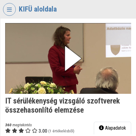
Fejléc kihagyása
Menü kihagyása
Tartalom kihagyása
KIFÜ aloldala
VIDEO
TORIUM
KORMÁNYZATI
INFORMATIKAI
FEJLESZTÉSI
ÜGYNÖKSÉG
Intézményi kezdőlap
Bejelentkezés
IT sérülékenység vizsgáló szoftverek
Intézményi felfedezés
összehasonlító elemzése
Kategóriák
360
megtekintés
Alapadatok
Intézményi listák
3.00
(1 értékelésből)