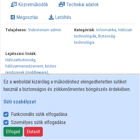
Közreműködők
Technikai adatok
Intézmények
Megosztás
Letöltés
Közreműködők
Tulajdonos:
Videotorium admin
Kategóriák:
Informatika
,
Hálózati
technológiák
,
Biztonság-
technológia
Lejátszási listák:
Hálózatbiztonság,
hálózatmenedzsment, köztes
rendszerek (middleware),
azonosító rendszerek
Ez a weboldal kizárólag a működéshez elengedhetetlen sütiket
használ a biztonságos és zökkenőmentes böngészés érdekében.
Süti szabályzat
Funkcionális sütik elfogadása
Személyes sütik elfogadása
Felhasználói szabályzat
Adatkezelési tájékoztató
Elfogad
Elutasít
Süti szabályzat