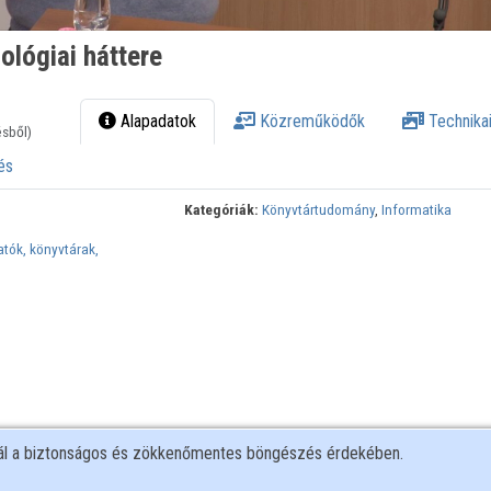
ológiai háttere
Alapadatok
Közreműködők
Technikai
ésből)
és
Kategóriák:
Könyvtártudomány
,
Informatika
atók, könyvtárak,
nál a biztonságos és zökkenőmentes böngészés érdekében.