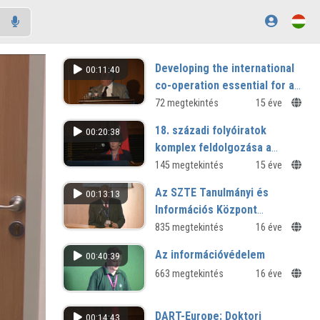
Developing the international
00:11:40
co-operation essential for a
global IoT initiative
72 megtekintés
15 éve
18. századi folyóiratok
00:20:38
komplex feldolgozása a
Debreceni Egyetemen
145 megtekintés
15 éve
Az SZTE Tanulmányi és
00:13:13
Információs Központ
bemutatása
835 megtekintés
16 éve
Az információvédelem
00:40:39
663 megtekintés
16 éve
DART-Europe: Doktori
00:14:43