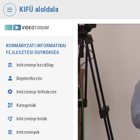
Fejléc kihagyása
Menü kihagyása
Tartalom kihagyása
KIFÜ aloldala
VIDEO
TORIUM
KORMÁNYZATI INFORMATIKAI
FEJLESZTÉSI ÜGYNÖKSÉG
Intézményi kezdőlap
Bejelentkezés
Intézményi felfedezés
Kategóriák
Intézményi listák
Intézmények