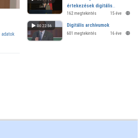
értekezések digitális
szolgáltatása Európában
162 megtekintés
15 éve
Digitális archívumok
00:22:56
601 megtekintés
16 éve
 adatok