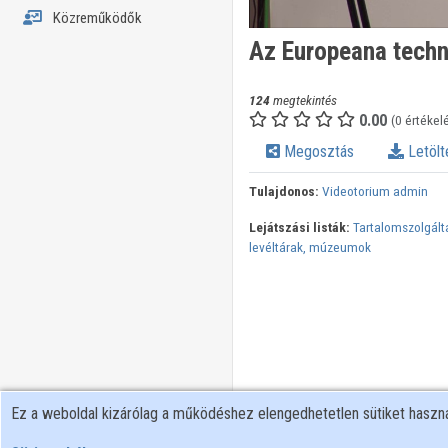
Közreműködők
Az Europeana techn
124
megtekintés
0.00
(0 értékel
Megosztás
Letölt
Tulajdonos:
Videotorium admin
Lejátszási listák:
Tartalomszolgált
levéltárak, múzeumok
Ez a weboldal kizárólag a működéshez elengedhetetlen sütiket hasz