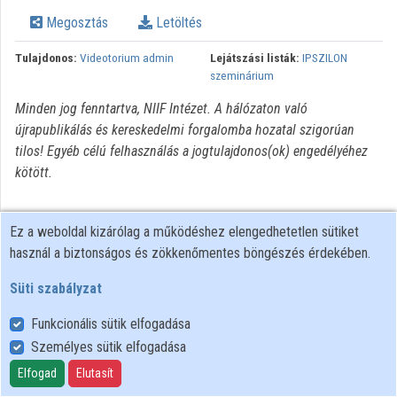
Intézmények
Megosztás
Letöltés
Közreműködők
Tulajdonos:
Videotorium admin
Lejátszási listák:
IPSZILON
szeminárium
Minden jog fenntartva, NIIF Intézet. A hálózaton való
újrapublikálás és kereskedelmi forgalomba hozatal szigorúan
tilos! Egyéb célú felhasználás a jogtulajdonos(ok) engedélyéhez
kötött.
Ez a weboldal kizárólag a működéshez elengedhetetlen sütiket
használ a biztonságos és zökkenőmentes böngészés érdekében.
Süti szabályzat
Funkcionális sütik elfogadása
Személyes sütik elfogadása
Felhasználói szabályzat
Adatkezelési tájékoztató
Elfogad
Elutasít
Süti szabályzat