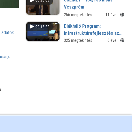
00:26:09
Veszprém
256 megtekintés
11 éve
Diákháló Program:
00:13:22
 adatok
infrastruktúrafejlesztés az
iskolákban – Dudás Dezső,
325 megtekintés
6 éve
projektigazgató, KIFÜ
omány
,
l