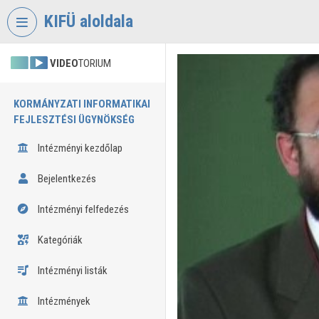
Fejléc kihagyása
Menü kihagyása
Tartalom kihagyása
KIFÜ aloldala
VIDEO
TORIUM
KORMÁNYZATI INFORMATIKAI
FEJLESZTÉSI ÜGYNÖKSÉG
Intézményi kezdőlap
Bejelentkezés
Intézményi felfedezés
Kategóriák
Intézményi listák
Intézmények