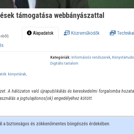
tések támogatása webbányászattal
Alapadatok
Közreműködők
Technikai
ésből)
és
Kategóriák:
Információs rendszerek
,
Könyvtártud
Digitális tartalom
atók: könyvtárak,
ézet. A hálózaton való újrapublikálás és kereskedelmi forgalomba hozata
használás a jogtulajdonos(ok) engedélyéhez kötött.
nál a biztonságos és zökkenőmentes böngészés érdekében.