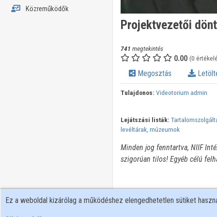
Közreműködők
Projektvezetői dön
741
megtekintés
0.00
(0 értékel
Megosztás
Letölt
Tulajdonos:
Videotorium admin
Lejátszási listák:
Tartalomszolgált
levéltárak, múzeumok
Minden jog fenntartva, NIIF Int
szigorúan tilos! Egyéb célú fel
Ez a weboldal kizárólag a működéshez elengedhetetlen sütiket hasz