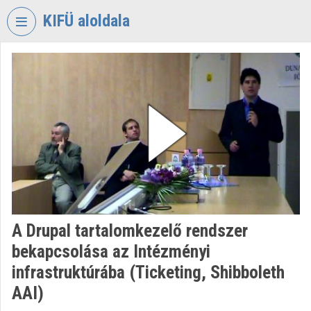
Fejléc kihagyása
Menü kihagyása
Tartalom kihagyása
KIFÜ aloldala
VIDEO
TORIUM
KORMÁNYZATI
INFORMATIKAI
FEJLESZTÉSI
ÜGYNÖKSÉG
Intézményi kezdőlap
Bejelentkezés
A Drupal tartalomkezelő rendszer
Intézményi felfedezés
bekapcsolása az Intézményi
Kategóriák
infrastruktúrába (Ticketing, Shibboleth
AAI)
Intézményi listák