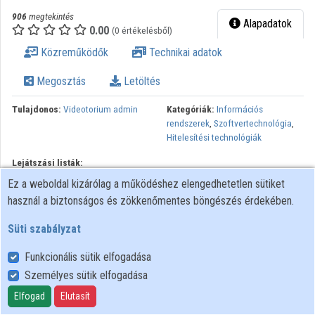
Intézmények
906
megtekintés
Alapadatok
0.00
(0 értékelésből)
Közreműködők
Közreműködők
Technikai adatok
Megosztás
Letöltés
Tulajdonos:
Videotorium admin
Kategóriák:
Információs
rendszerek
,
Szoftvertechnológia
,
Hitelesítési technológiák
Lejátszási listák:
Alkalmazásfejlesztési és
Ez a weboldal kizárólag a működéshez elengedhetetlen sütiket
üzemeltetési technológiák
használ a biztonságos és zökkenőmentes böngészés érdekében.
Minden jog fenntartva, NIIF Intézet. A hálózaton való
Süti szabályzat
újrapublikálás és kereskedelmi forgalomba hozatal szigorúan
tilos! Egyéb célú felhasználás a jogtulajdonos(ok) engedélyéhez
Funkcionális sütik elfogadása
kötött.
Személyes sütik elfogadása
Elfogad
Elutasít
Felhasználói szabályzat