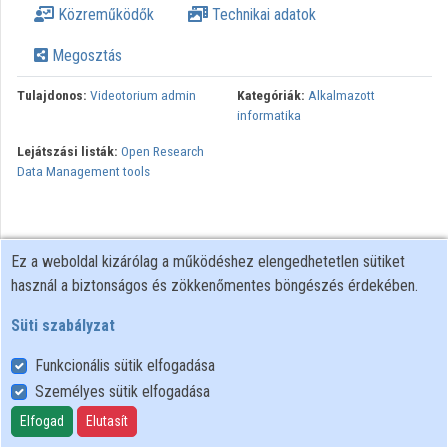
Közreműködők
Technikai adatok
Intézmények
Megosztás
Közreműködők
Tulajdonos:
Videotorium admin
Kategóriák:
Alkalmazott
informatika
Lejátszási listák:
Open Research
Data Management tools
Ez a weboldal kizárólag a működéshez elengedhetetlen sütiket
használ a biztonságos és zökkenőmentes böngészés érdekében.
Süti szabályzat
Funkcionális sütik elfogadása
Személyes sütik elfogadása
Felhasználói szabályzat
Adatkezelési tájékoztató
Elfogad
Elutasít
Süti szabályzat