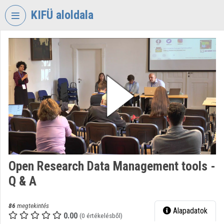
Fejléc kihagyása
Menü kihagyása
Tartalom kihagyása
KIFÜ aloldala
VIDEO
TORIUM
KORMÁNYZATI
INFORMATIKAI
FEJLESZTÉSI
ÜGYNÖKSÉG
Intézményi kezdőlap
Bejelentkezés
Open Research Data Management tools -
Intézményi felfedezés
Q & A
Kategóriák
86
megtekintés
Alapadatok
Intézményi listák
0.00
(0 értékelésből)