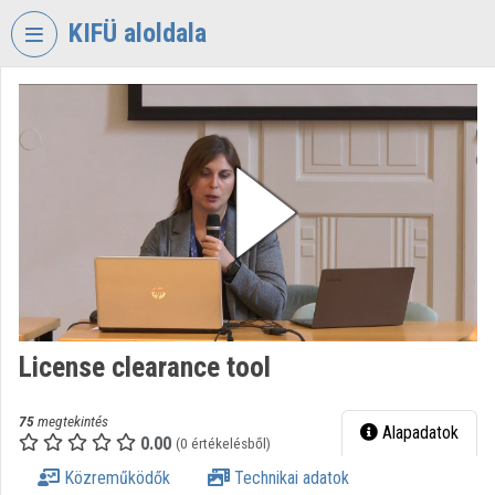
Fejléc kihagyása
Menü kihagyása
Tartalom kihagyása
KIFÜ aloldala
VIDEO
TORIUM
KORMÁNYZATI
INFORMATIKAI
FEJLESZTÉSI
ÜGYNÖKSÉG
Intézményi kezdőlap
Bejelentkezés
License clearance tool
Intézményi felfedezés
Kategóriák
75
megtekintés
Alapadatok
0.00
(0 értékelésből)
Intézményi listák
Közreműködők
Technikai adatok