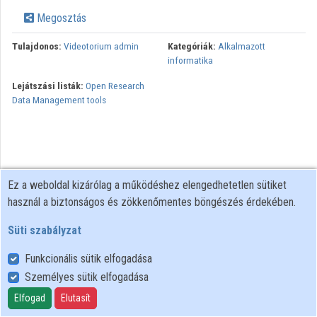
Intézmények
Megosztás
Közreműködők
Tulajdonos:
Videotorium admin
Kategóriák:
Alkalmazott
informatika
Lejátszási listák:
Open Research
Data Management tools
Ez a weboldal kizárólag a működéshez elengedhetetlen sütiket
használ a biztonságos és zökkenőmentes böngészés érdekében.
Süti szabályzat
Funkcionális sütik elfogadása
Személyes sütik elfogadása
Felhasználói szabályzat
Adatkezelési tájékoztató
Elfogad
Elutasít
Süti szabályzat