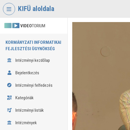
Fejléc kihagyása
Menü kihagyása
Tartalom kihagyása
KIFÜ aloldala
VIDEO
TORIUM
KORMÁNYZATI INFORMATIKAI
FEJLESZTÉSI ÜGYNÖKSÉG
Intézményi kezdőlap
Bejelentkezés
Intézményi felfedezés
Kategóriák
Intézményi listák
Intézmények