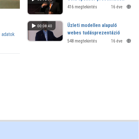
416 megtekintés
16 éve
Üzleti modellen alapuló
00:08:40
webes tudásprezentázió
 adatok
548 megtekintés
16 éve