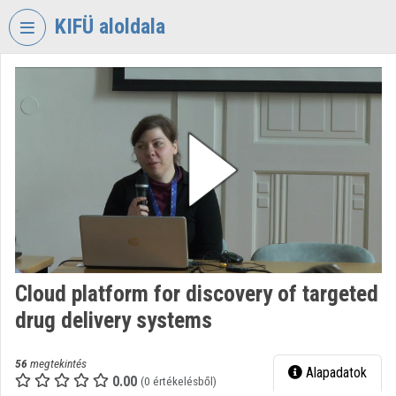
Fejléc kihagyása
Menü kihagyása
Tartalom kihagyása
KIFÜ aloldala
VIDEO
TORIUM
KORMÁNYZATI
INFORMATIKAI
FEJLESZTÉSI
ÜGYNÖKSÉG
Intézményi kezdőlap
Bejelentkezés
Cloud platform for discovery of targeted
Intézményi felfedezés
drug delivery systems
Kategóriák
56
megtekintés
Alapadatok
Intézményi listák
0.00
(0 értékelésből)