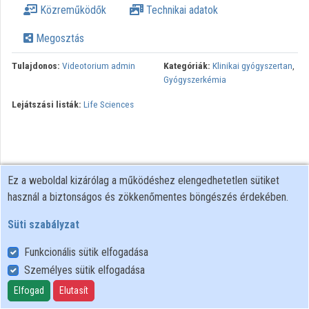
Közreműködők
Technikai adatok
Intézmények
Megosztás
Közreműködők
Tulajdonos:
Videotorium admin
Kategóriák:
Klinikai gyógyszertan
,
Gyógyszerkémia
Lejátszási listák:
Life Sciences
Ez a weboldal kizárólag a működéshez elengedhetetlen sütiket
használ a biztonságos és zökkenőmentes böngészés érdekében.
Süti szabályzat
Funkcionális sütik elfogadása
Személyes sütik elfogadása
Felhasználói szabályzat
Adatkezelési tájékoztató
Elfogad
Elutasít
Süti szabályzat