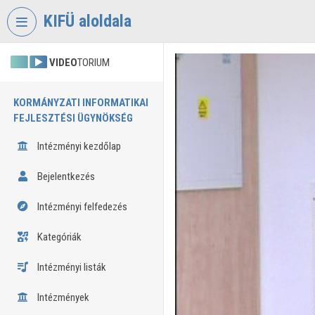
Fejléc kihagyása
Menü kihagyása
Tartalom kihagyása
KIFÜ aloldala
VIDEO
TORIUM
KORMÁNYZATI INFORMATIKAI
FEJLESZTÉSI ÜGYNÖKSÉG
Intézményi kezdőlap
Bejelentkezés
Intézményi felfedezés
Kategóriák
Intézményi listák
Intézmények