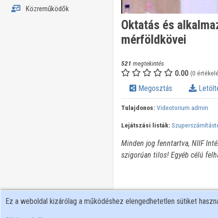
Közreműködők
Oktatás és alkalma
mérföldkövei
521
megtekintés
0.00
(0 értékel
Megosztás
Letölt
Tulajdonos:
Videotorium admin
Lejátszási listák:
Szuperszámításte
Minden jog fenntartva, NIIF Int
szigorúan tilos! Egyéb célú fel
Ez a weboldal kizárólag a működéshez elengedhetetlen sütiket hasz