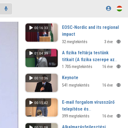
EOSC-Nordic and its regional
00:16:33
impact
32 megtekintés
3 éve
A fizika feltárja testünk
01:04:39
titkait (A fizika szerepe az
orvosi diagnosztikában)
1 705 megtekintés
16 éve
Keynote
00:10:36
541 megtekintés
16 éve
E-mail forgalom vírusszűrő
00:15:42
telepítése és
működtetésének
399 megtekintés
16 éve
tapasztalatai
Alkalmazásfejlesztési
00:21:08