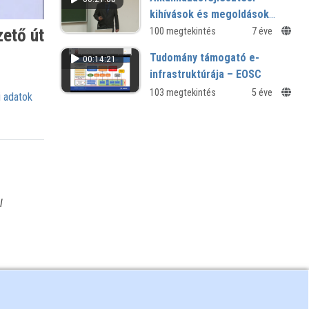
kihívások és megoldások
EduID azonosítással
zető út
100 megtekintés
7 éve
Tudomány támogató e-
00:14:21
infrastruktúrája – EOSC
103 megtekintés
5 éve
 adatok
l