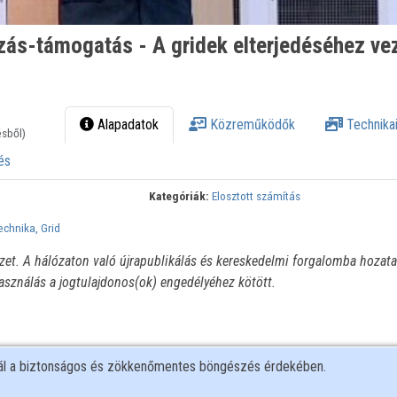
zás-támogatás - A gridek elterjedéséhez ve
Alapadatok
Közreműködők
Technikai
ésből)
és
Kategóriák:
Elosztott számítás
chnika, Grid
ézet. A hálózaton való újrapublikálás és kereskedelmi forgalomba hozata
használás a jogtulajdonos(ok) engedélyéhez kötött.
nál a biztonságos és zökkenőmentes böngészés érdekében.