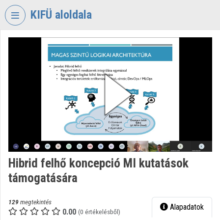
Fejléc kihagyása
Menü kihagyása
Tartalom kihagyása
KIFÜ aloldala
VIDEO
TORIUM
KORMÁNYZATI
INFORMATIKAI
FEJLESZTÉSI
ÜGYNÖKSÉG
Intézményi kezdőlap
Bejelentkezés
Hibrid felhő koncepció MI kutatások
Intézményi felfedezés
támogatására
Kategóriák
129
megtekintés
Alapadatok
Intézményi listák
0.00
(0 értékelésből)