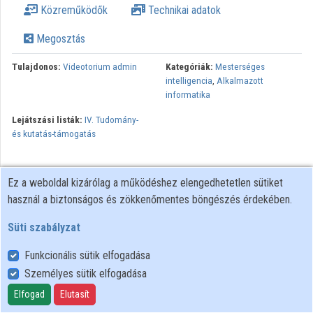
Közreműködők
Technikai adatok
Intézmények
Megosztás
Közreműködők
Tulajdonos:
Videotorium admin
Kategóriák:
Mesterséges
intelligencia
,
Alkalmazott
informatika
Lejátszási listák:
IV. Tudomány-
és kutatás-támogatás
Ez a weboldal kizárólag a működéshez elengedhetetlen sütiket
használ a biztonságos és zökkenőmentes böngészés érdekében.
Süti szabályzat
Funkcionális sütik elfogadása
Személyes sütik elfogadása
Felhasználói szabályzat
Adatkezelési tájékoztató
Elfogad
Elutasít
Süti szabályzat