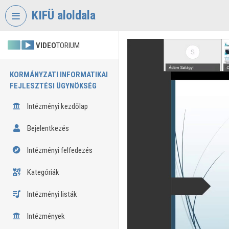
Fejléc kihagyása
Menü kihagyása
Tartalom kihagyása
KIFÜ aloldala
VIDEO
TORIUM
KORMÁNYZATI INFORMATIKAI
FEJLESZTÉSI ÜGYNÖKSÉG
Intézményi kezdőlap
Bejelentkezés
Intézményi felfedezés
Kategóriák
Intézményi listák
Intézmények