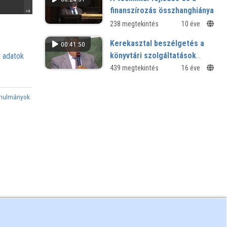
finanszírozás összhanghiánya
238 megtekintés
10 éve
Kerekasztal beszélgetés a
00:41:50
könyvtári szolgáltatások
 adatok
szerzői jogi vonatkozásairól
439 megtekintés
16 éve
szakértők és meghívott
vendégek bevonásával
anulmányok