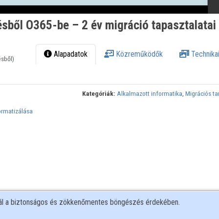
ésből O365-be – 2 év migráció tapasztalatai
Alapadatok
Közreműködők
Technikai
ésből)
Kategóriák:
Alkalmazott informatika
,
Migrációs t
ormatizálása
nál a biztonságos és zökkenőmentes böngészés érdekében.