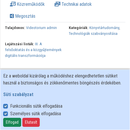
Közreműködők
Technikai adatok
Intézmények
Megosztás
Közreműködők
Tulajdonos:
Videotorium admin
Kategóriák:
Könyvtártudomány
,
Technológiák szabványosítása
Lejátszási listák:
III. A
felsőoktatás és a közgyűjtemények
digitális transzformációja
Ez a weboldal kizárólag a működéshez elengedhetetlen sütiket
használ a biztonságos és zökkenőmentes böngészés érdekében.
Süti szabályzat
Funkcionális sütik elfogadása
Személyes sütik elfogadása
Felhasználói szabályzat
Adatkezelési tájékoztató
Elfogad
Elutasít
Süti szabályzat