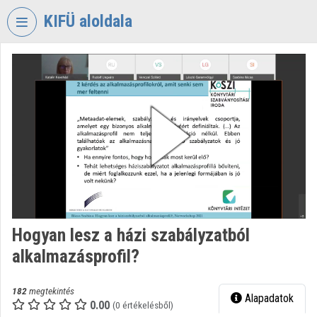
Fejléc kihagyása
Menü kihagyása
Tartalom kihagyása
KIFÜ aloldala
VIDEO
TORIUM
KORMÁNYZATI
INFORMATIKAI
FEJLESZTÉSI
ÜGYNÖKSÉG
Intézményi kezdőlap
Bejelentkezés
Hogyan lesz a házi szabályzatból
Intézményi felfedezés
alkalmazásprofil?
Kategóriák
182
megtekintés
Alapadatok
Intézményi listák
0.00
(0 értékelésből)