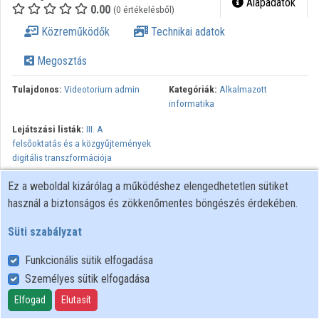
Alapadatok
0.00
(0 értékelésből)
Intézmények
Közreműködők
Technikai adatok
Közreműködők
Megosztás
Tulajdonos:
Videotorium admin
Kategóriák:
Alkalmazott
informatika
Lejátszási listák:
III. A
felsőoktatás és a közgyűjtemények
digitális transzformációja
Ez a weboldal kizárólag a működéshez elengedhetetlen sütiket
használ a biztonságos és zökkenőmentes böngészés érdekében.
Süti szabályzat
Funkcionális sütik elfogadása
Személyes sütik elfogadása
Felhasználói szabályzat
Adatkezelési tájékoztató
Elfogad
Elutasít
Süti szabályzat