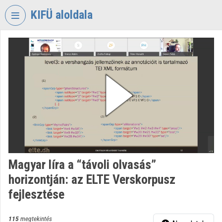
Fejléc kihagyása
Menü kihagyása
Tartalom kihagyása
KIFÜ aloldala
VIDEO
TORIUM
KORMÁNYZATI
INFORMATIKAI
FEJLESZTÉSI
ÜGYNÖKSÉG
Intézményi kezdőlap
Bejelentkezés
Magyar líra a “távoli olvasás”
Intézményi felfedezés
horizontján: az ELTE Verskorpusz
Kategóriák
fejlesztése
Intézményi listák
115
megtekintés