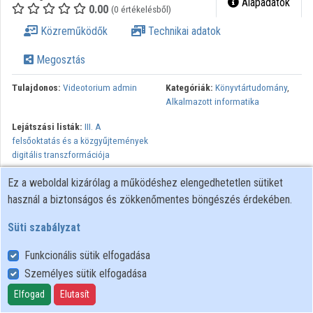
Alapadatok
0.00
(0 értékelésből)
Intézmények
Közreműködők
Technikai adatok
Közreműködők
Megosztás
Tulajdonos:
Videotorium admin
Kategóriák:
Könyvtártudomány
,
Alkalmazott informatika
Lejátszási listák:
III. A
felsőoktatás és a közgyűjtemények
digitális transzformációja
Ez a weboldal kizárólag a működéshez elengedhetetlen sütiket
használ a biztonságos és zökkenőmentes böngészés érdekében.
Süti szabályzat
Funkcionális sütik elfogadása
Személyes sütik elfogadása
Felhasználói szabályzat
Adatkezelési tájékoztató
Elfogad
Elutasít
Süti szabályzat