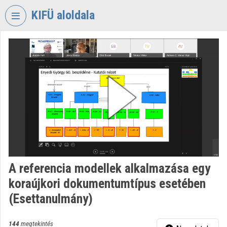
Fejléc kihagyása
Menü kihagyása
Tartalom kihagyása
KIFÜ aloldala
VIDEO
TORIUM
KORMÁNYZATI
INFORMATIKAI
FEJLESZTÉSI
ÜGYNÖKSÉG
Intézményi kezdőlap
Bejelentkezés
A referencia modellek alkalmazása egy
Intézményi felfedezés
koraújkori dokumentumtípus esetében
Kategóriák
(Esettanulmány)
Intézményi listák
144
megtekintés