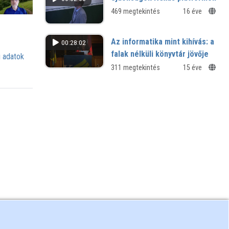
469 megtekintés
16 éve
Az informatika mint kihívás: a
00:28:02
falak nélküli könyvtár jövője
 adatok
311 megtekintés
15 éve