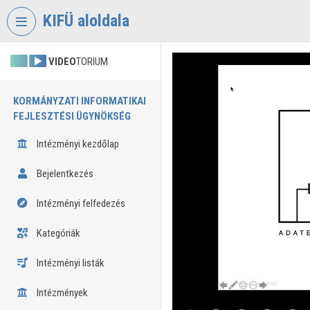
Fejléc kihagyása
Menü kihagyása
Tartalom kihagyása
KIFÜ aloldala
VIDEO
TORIUM
KORMÁNYZATI INFORMATIKAI
FEJLESZTÉSI ÜGYNÖKSÉG
Intézményi kezdőlap
Bejelentkezés
Intézményi felfedezés
Kategóriák
Intézményi listák
Intézmények