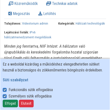
Közreműködők
Technikai adatok
Intézmények
Megosztás
Letöltés
Közreműködők
Tulajdonos:
Videotorium admin
Kategóriák:
Hálózati technológiák
Lejátszási listák:
IPv6
hálózatmenedzsment megoldások
Minden jog fenntartva, NIIF Intézet. A hálózaton való
újrapublikálás és kereskedelmi forgalomba hozatal szigorúan
tilos! Egyéb célú felhasználás a jogtulajdonos(ok) engedélyéhez
kötött.
Ez a weboldal kizárólag a működéshez elengedhetetlen sütiket
használ a biztonságos és zökkenőmentes böngészés érdekében.
Süti szabályzat
Funkcionális sütik elfogadása
Személyes sütik elfogadása
Felhasználói szabályzat
Adatkezelési tájékoztató
Elfogad
Elutasít
Süti szabályzat