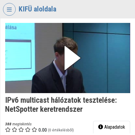
Fejléc kihagyása
Menü kihagyása
Tartalom kihagyása
KIFÜ aloldala
VIDEO
TORIUM
KORMÁNYZATI
INFORMATIKAI
FEJLESZTÉSI
ÜGYNÖKSÉG
Intézményi kezdőlap
Bejelentkezés
IPv6 multicast hálózatok tesztelése:
Intézményi felfedezés
NetSpotter keretrendszer
Kategóriák
388
megtekintés
Alapadatok
Intézményi listák
0.00
(0 értékelésből)