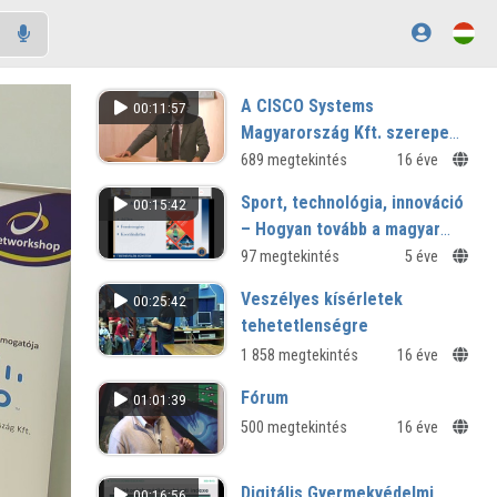
A CISCO Systems
00:11:57
Magyarország Kft. szerepe
az NIIF Program
689 megtekintés
16 éve
hálózatfejlesztésében
Sport, technológia, innováció
00:15:42
– Hogyan tovább a magyar
sportban az extenzív
97 megtekintés
5 éve
fejlesztési szakasz után?
Veszélyes kísérletek
00:25:42
tehetetlenségre
1 858 megtekintés
16 éve
Fórum
01:01:39
500 megtekintés
16 éve
Digitális Gyermekvédelmi
00:16:56