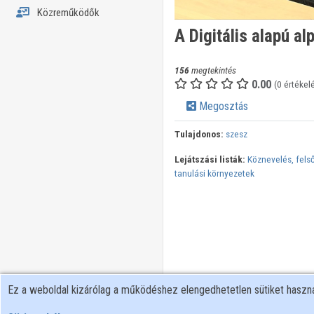
Közreműködők
A Digitális alapú 
156
megtekintés
0.00
(0 értékel
Megosztás
Tulajdonos:
szesz
Lejátszási listák:
Köznevelés, felső
tanulási környezetek
Ez a weboldal kizárólag a működéshez elengedhetetlen sütiket hasz