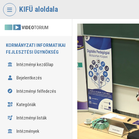
Fejléc kihagyása
Menü kihagyása
Tartalom kihagyása
KIFÜ aloldala
VIDEO
TORIUM
KORMÁNYZATI INFORMATIKAI
FEJLESZTÉSI ÜGYNÖKSÉG
Intézményi kezdőlap
Bejelentkezés
Intézményi felfedezés
Kategóriák
Intézményi listák
Intézmények