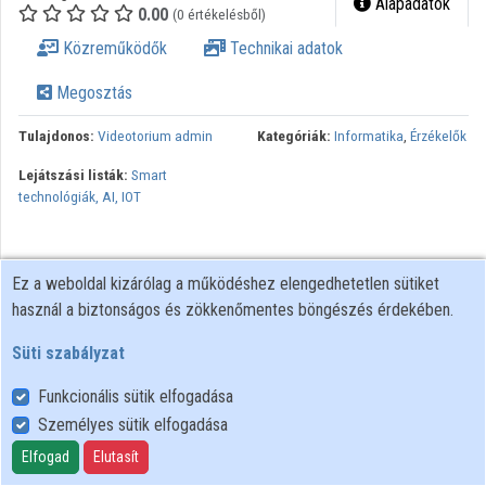
Alapadatok
0.00
(0 értékelésből)
Intézmények
Közreműködők
Technikai adatok
Közreműködők
Megosztás
Tulajdonos:
Videotorium admin
Kategóriák:
Informatika
,
Érzékelők
Lejátszási listák:
Smart
technológiák, AI, IOT
Ez a weboldal kizárólag a működéshez elengedhetetlen sütiket
használ a biztonságos és zökkenőmentes böngészés érdekében.
Süti szabályzat
Funkcionális sütik elfogadása
Személyes sütik elfogadása
Felhasználói szabályzat
Adatkezelési tájékoztató
Elfogad
Elutasít
Süti szabályzat