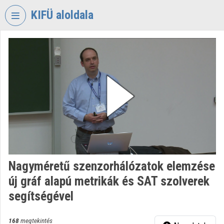
Fejléc kihagyása
Menü kihagyása
Tartalom kihagyása
KIFÜ aloldala
VIDEO
TORIUM
KORMÁNYZATI
INFORMATIKAI
FEJLESZTÉSI
ÜGYNÖKSÉG
Intézményi kezdőlap
Bejelentkezés
Nagyméretű szenzorhálózatok elemzése
Intézményi felfedezés
új gráf alapú metrikák és SAT szolverek
Kategóriák
segítségével
Intézményi listák
168
megtekintés