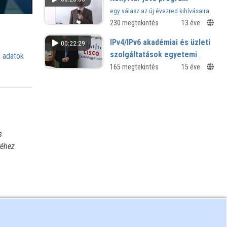
egy válasz az új évezred kihívásaira
230 megtekintés
13 éve
IPv4/IPv6 akadémiai és üzleti
00:22:29
szolgáltatások egyetemi
 adatok
környezetben
165 megtekintés
15 éve
s
yéhez