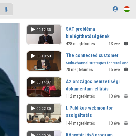
SAT probléma
00:12:35
kielégíthetőségének
vizsgálata masszív parallel
428 megtekintés
13 éve
mesterséges neurális hálózat
The connected customer
00:18:53
alkalmazásával
Multi-channel strategies for retail and
wholesale
78 megtekintés
15 éve
Az országos nemzetiségi
00:14:07
dokumentum-ellátás
kialakulása, helyzete,
112 megtekintés
13 éve
tennivalók
I. Publikus webmonitor
00:22:30
korreferátum
szolgáltatás
144 megtekintés
13 éve
Könyvtár jövő program
00:20:06