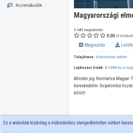
Közreműködők
Magyarországi elmé
1 141
megtekintés
0.00
(0 értékel
Megosztás
Letölt
Tulajdonos:
Videotorium admin
Lejátszási listák:
A CERN és a magy
Minden jog fenntartva Magyar T
kereskedelmi forgalomba hozata
kötött.
Ez a weboldal kizárólag a működéshez elengedhetetlen sütiket hasz