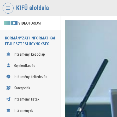
Fejléc kihagyása
Menü kihagyása
Tartalom kihagyása
KIFÜ aloldala
VIDEO
TORIUM
KORMÁNYZATI INFORMATIKAI
FEJLESZTÉSI ÜGYNÖKSÉG
Intézményi kezdőlap
Bejelentkezés
Intézményi felfedezés
Kategóriák
Intézményi listák
Intézmények