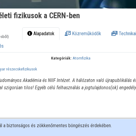
leti fizikusok a CERN-ben
Alapadatok
Közreműködők
Technikai
ésből)
és
Kategóriák:
Atomfizika
ar részecskefizikusok
udományos Akadémia és NIIF Intézet. A hálózaton való újrapublikálás é
l szigorúan tilos! Egyéb célú felhasználás a jogtulajdonos(ok) engedél
nál a biztonságos és zökkenőmentes böngészés érdekében.