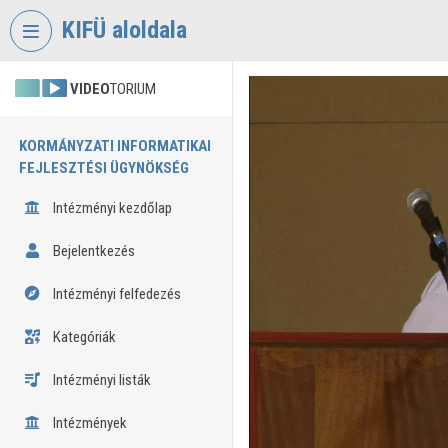
Fejléc kihagyása
Menü kihagyása
Tartalom kihagyása
KIFÜ aloldala
VIDEO
TORIUM
KORMÁNYZATI INFORMATIKAI
FEJLESZTÉSI ÜGYNÖKSÉG
Intézményi kezdőlap
Bejelentkezés
Intézményi felfedezés
Kategóriák
Intézményi listák
Intézmények