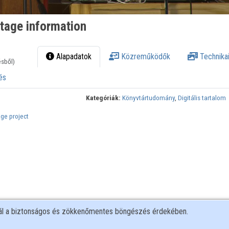
itage information
Alapadatok
Közreműködők
Technikai
ésből)
és
Kategóriák:
Könyvtártudomány
,
Digitális tartalom
ge project
nál a biztonságos és zökkenőmentes böngészés érdekében.