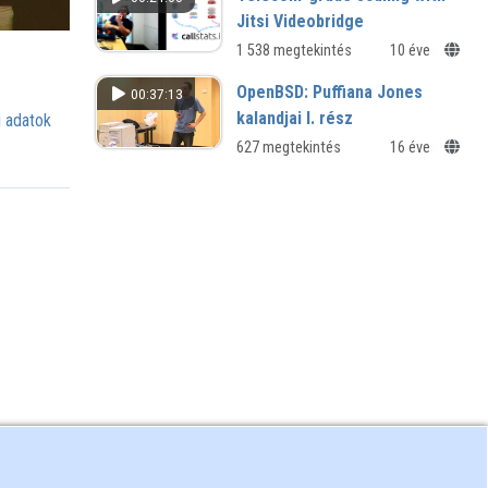
Jitsi Videobridge
1 538 megtekintés
10 éve
OpenBSD: Puffiana Jones
00:37:13
kalandjai I. rész
 adatok
627 megtekintés
16 éve