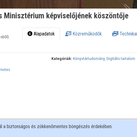
s Minisztérium képviselőjének köszöntője
Alapadatok
Közreműködők
Technikai
ésből)
Kategóriák:
Könyvtártudomány
,
Digitális tartalom
ynotes
nál a biztonságos és zökkenőmentes böngészés érdekében.