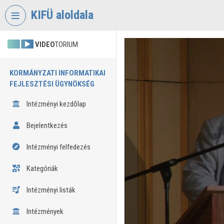
Fejléc kihagyása
Menü kihagyása
Tartalom kihagyása
KIFÜ aloldala
VIDEO
TORIUM
KORMÁNYZATI INFORMATIKAI
FEJLESZTÉSI ÜGYNÖKSÉG
Intézményi kezdőlap
Bejelentkezés
Intézményi felfedezés
Kategóriák
Intézményi listák
Intézmények