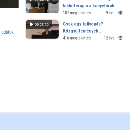
biblioterápia a könyvtárak
szolgáltatási rendszerében
187 megtekintés
9 éve
Csak egy tollvonás?
00:23:50
Közgyűjtemények
 adatok
összevonásának és
416 megtekintés
12 éve
szétválasztásának
módszertani és műszaki
problémái esettanulmányok
alapján