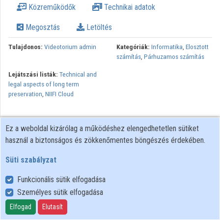
Közreműködők
Technikai adatok
Intézmények
Megosztás
Letöltés
Közreműködők
Tulajdonos:
Videotorium admin
Kategóriák:
Informatika
,
Elosztott
számítás
,
Párhuzamos számítás
Lejátszási listák:
Technical and
legal aspects of long term
preservation
,
NIIFI Cloud
Ez a weboldal kizárólag a működéshez elengedhetetlen sütiket
használ a biztonságos és zökkenőmentes böngészés érdekében.
Süti szabályzat
Funkcionális sütik elfogadása
Személyes sütik elfogadása
Felhasználói szabályzat
Adatkezelési tájékoztató
Elfogad
Elutasít
Süti szabályzat