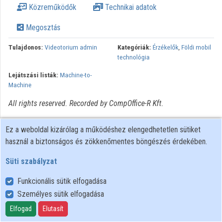
Közreműködők
Technikai adatok
Intézmények
Megosztás
Közreműködők
Tulajdonos:
Videotorium admin
Kategóriák:
Érzékelők
,
Földi mobil
technológia
Lejátszási listák:
Machine-to-
Machine
All rights reserved. Recorded by CompOffice-R Kft.
Ez a weboldal kizárólag a működéshez elengedhetetlen sütiket
használ a biztonságos és zökkenőmentes böngészés érdekében.
Süti szabályzat
Funkcionális sütik elfogadása
Személyes sütik elfogadása
Felhasználói szabályzat
Adatkezelési tájékoztató
Elfogad
Elutasít
Süti szabályzat