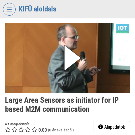
Fejléc kihagyása
Menü kihagyása
Tartalom kihagyása
KIFÜ aloldala
VIDEO
TORIUM
KORMÁNYZATI
INFORMATIKAI
FEJLESZTÉSI
ÜGYNÖKSÉG
Intézményi kezdőlap
Bejelentkezés
Large Area Sensors as initiator for IP
Intézményi felfedezés
based M2M communication
Kategóriák
61
megtekintés
Alapadatok
Intézményi listák
0.00
(0 értékelésből)