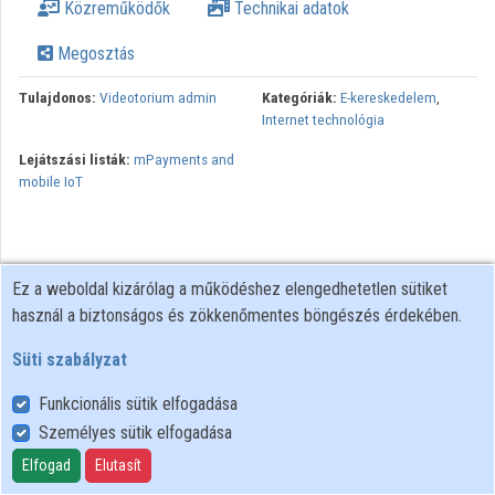
Közreműködők
Technikai adatok
Intézmények
Megosztás
Közreműködők
Tulajdonos:
Videotorium admin
Kategóriák:
E-kereskedelem
,
Internet technológia
Lejátszási listák:
mPayments and
mobile IoT
Ez a weboldal kizárólag a működéshez elengedhetetlen sütiket
használ a biztonságos és zökkenőmentes böngészés érdekében.
Süti szabályzat
Funkcionális sütik elfogadása
Személyes sütik elfogadása
Felhasználói szabályzat
Adatkezelési tájékoztató
Elfogad
Elutasít
Süti szabályzat