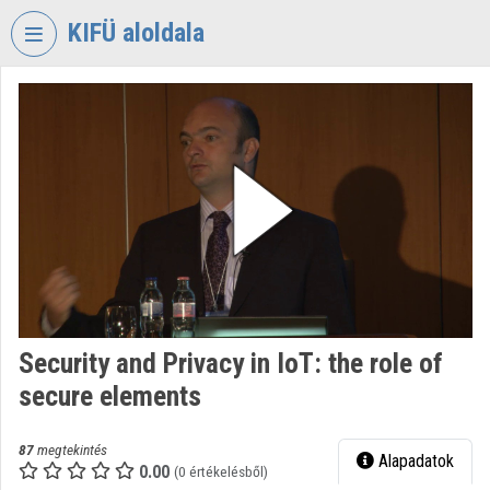
Fejléc kihagyása
Menü kihagyása
Tartalom kihagyása
KIFÜ aloldala
VIDEO
TORIUM
KORMÁNYZATI
INFORMATIKAI
FEJLESZTÉSI
ÜGYNÖKSÉG
Intézményi kezdőlap
Bejelentkezés
Security and Privacy in IoT: the role of
Intézményi felfedezés
secure elements
Kategóriák
87
megtekintés
Alapadatok
Intézményi listák
0.00
(0 értékelésből)