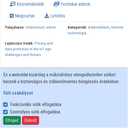
Közreműködők
Technikai adatok
Intézmények
Megosztás
Letöltés
Közreműködők
Tulajdonos:
Videotorium admin
Kategóriák:
Adatvédelem
,
Internet
technológia
Lejátszási listák:
Privacy and
data protection in the IoT age:
challenges and threats
Ez a weboldal kizárólag a működéshez elengedhetetlen sütiket
használ a biztonságos és zökkenőmentes böngészés érdekében.
Süti szabályzat
Funkcionális sütik elfogadása
Személyes sütik elfogadása
Felhasználói szabályzat
Adatkezelési tájékoztató
Elfogad
Elutasít
Süti szabályzat