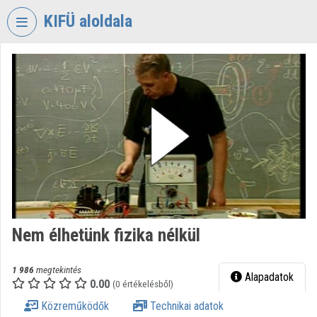
Fejléc kihagyása
Menü kihagyása
Tartalom kihagyása
KIFÜ aloldala
VIDEO
TORIUM
KORMÁNYZATI
INFORMATIKAI
FEJLESZTÉSI
ÜGYNÖKSÉG
Intézményi kezdőlap
Bejelentkezés
Nem élhetünk fizika nélkül
Intézményi felfedezés
Kategóriák
1 986
megtekintés
Alapadatok
0.00
(0 értékelésből)
Intézményi listák
Közreműködők
Technikai adatok