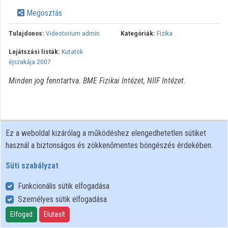
Intézmények
Megosztás
Közreműködők
Tulajdonos:
Videotorium admin
Kategóriák:
Fizika
Lejátszási listák:
Kutatók
éjszakája 2007
Minden jog fenntartva. BME Fizikai Intézet, NIIF Intézet.
Ez a weboldal kizárólag a működéshez elengedhetetlen sütiket
használ a biztonságos és zökkenőmentes böngészés érdekében.
Süti szabályzat
Funkcionális sütik elfogadása
Személyes sütik elfogadása
Felhasználói szabályzat
Adatkezelési tájékoztató
Elfogad
Elutasít
Süti szabályzat