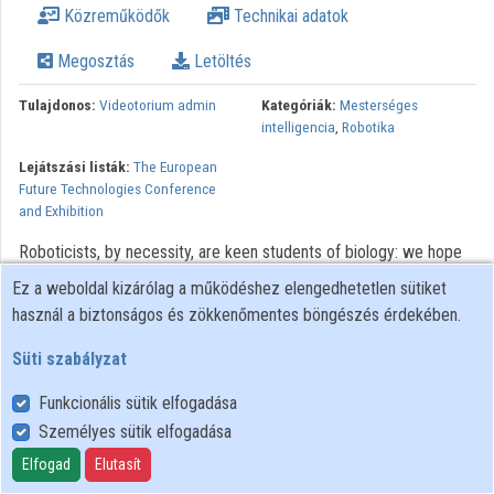
Közreműködők
Technikai adatok
Intézmények
Megosztás
Letöltés
Közreműködők
Tulajdonos:
Videotorium admin
Kategóriák:
Mesterséges
intelligencia
,
Robotika
Lejátszási listák:
The European
Future Technologies Conference
and Exhibition
Roboticists, by necessity, are keen students of biology: we hope
to create machines that are as agile, adaptive and intelligent as
Ez a weboldal kizárólag a működéshez elengedhetetlen sütiket
the organisms we see around us. However, we tend to copy the
használ a biztonságos és zökkenőmentes böngészés érdekében.
end products of evolution (compliant limbs, neural circuits, legged
gaits) rather than evolutionary processes themselves (selection
Süti szabályzat
pressures, developmental programs). In this talk I will show how
Funkcionális sütik elfogadása
re-creating evolution in a computer can allow us to design robots
Személyes sütik elfogadása
automatically, rather than trying to build them manually.
Elfogad
Elutasít