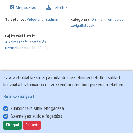
Intézmények
Megosztás
Letöltés
Közreműködők
Tulajdonos:
Videotorium admin
Kategóriák:
On-line információs
szolgáltatások
Lejátszási listák:
Alkalmazásfejlesztési és
üzemeltetési technológiák
Ez a weboldal kizárólag a működéshez elengedhetetlen sütiket
használ a biztonságos és zökkenőmentes böngészés érdekében.
Süti szabályzat
Funkcionális sütik elfogadása
Személyes sütik elfogadása
Felhasználói szabályzat
Adatkezelési tájékoztató
Elfogad
Elutasít
Süti szabályzat