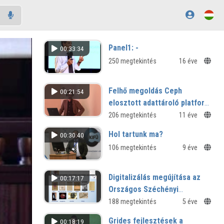
Panel1: -
00:33:34
250 megtekintés
16 éve
Felhő megoldás Ceph
00:21:54
elosztott adattároló platform
felett
206 megtekintés
11 éve
Hol tartunk ma?
00:30:40
106 megtekintés
9 éve
Digitalizálás megújítása az
00:17:17
Országos Széchényi
Könyvtárban
188 megtekintés
5 éve
Grides fejlesztések a
00:18:19