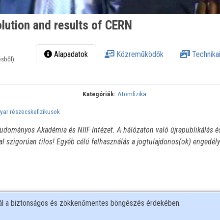
lution and results of CERN
Alapadatok
Közreműködők
Technikai
ésből)
Kategóriák:
Atomfizika
ar részecskefizikusok
udományos Akadémia és NIIF Intézet. A hálózaton való újrapublikálás é
l szigorúan tilos! Egyéb célú felhasználás a jogtulajdonos(ok) engedél
nál a biztonságos és zökkenőmentes böngészés érdekében.