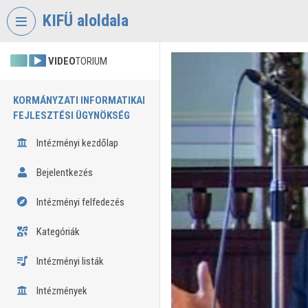
Fejléc kihagyása
Menü kihagyása
Tartalom kihagyása
KIFÜ aloldala
VIDEO
TORIUM
KORMÁNYZATI INFORMATIKAI
FEJLESZTÉSI ÜGYNÖKSÉG
Intézményi kezdőlap
Bejelentkezés
Intézményi felfedezés
Kategóriák
Intézményi listák
Intézmények