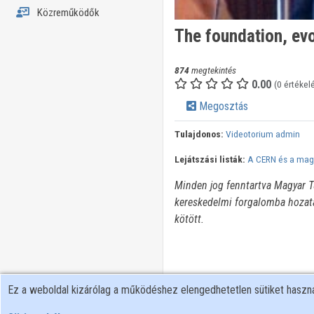
Közreműködők
The foundation, evo
874
megtekintés
0.00
(0 értékel
Megosztás
Tulajdonos:
Videotorium admin
Lejátszási listák:
A CERN és a magy
Minden jog fenntartva Magyar T
kereskedelmi forgalomba hozata
kötött.
Ez a weboldal kizárólag a működéshez elengedhetetlen sütiket hasz