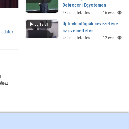
Debreceni Egyetemen
682 megtekintés
16 éve
Új technológiák bevezetése
00:13:51
az üzemeltetés
 adatok
szemszögéből
259 megtekintés
12 éve
s
yéhez