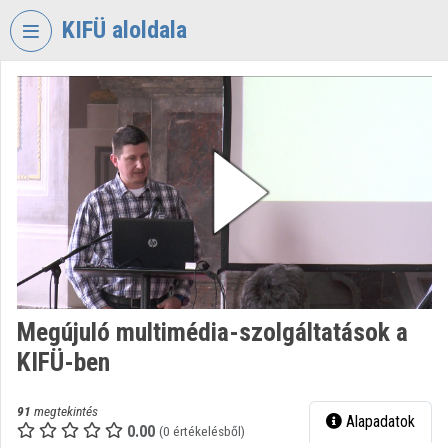
Fejléc kihagyása
Menü kihagyása
Tartalom kihagyása
KIFÜ aloldala
VIDEO
TORIUM
KORMÁNYZATI
INFORMATIKAI
FEJLESZTÉSI
ÜGYNÖKSÉG
Intézményi kezdőlap
Bejelentkezés
Megújuló multimédia-szolgáltatások a
Intézményi felfedezés
KIFÜ-ben
Kategóriák
91
megtekintés
Alapadatok
Intézményi listák
0.00
(0 értékelésből)