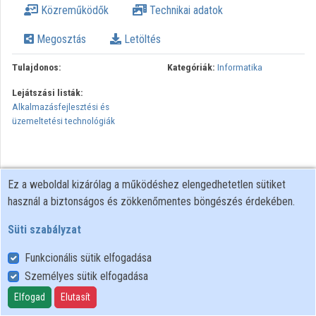
Közreműködők
Technikai adatok
Intézmények
Megosztás
Letöltés
Közreműködők
Tulajdonos:
Kategóriák:
Informatika
Lejátszási listák:
Alkalmazásfejlesztési és
üzemeltetési technológiák
Ez a weboldal kizárólag a működéshez elengedhetetlen sütiket
használ a biztonságos és zökkenőmentes böngészés érdekében.
Süti szabályzat
Funkcionális sütik elfogadása
Személyes sütik elfogadása
Felhasználói szabályzat
Adatkezelési tájékoztató
Elfogad
Elutasít
Süti szabályzat