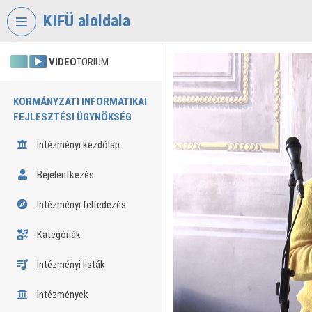
Fejléc kihagyása
Menü kihagyása
Tartalom kihagyása
KIFÜ aloldala
VIDEO
TORIUM
KORMÁNYZATI INFORMATIKAI
FEJLESZTÉSI ÜGYNÖKSÉG
Intézményi kezdőlap
Bejelentkezés
Intézményi felfedezés
Kategóriák
Intézményi listák
Intézmények