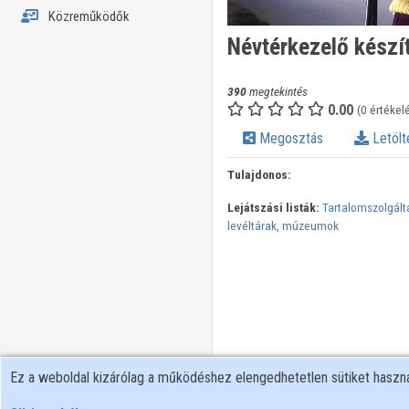
Közreműködők
Névtérkezelő készí
390
megtekintés
0.00
(0 értékel
Megosztás
Letölt
Tulajdonos:
Lejátszási listák:
Tartalomszolgált
levéltárak, múzeumok
Ez a weboldal kizárólag a működéshez elengedhetetlen sütiket hasz