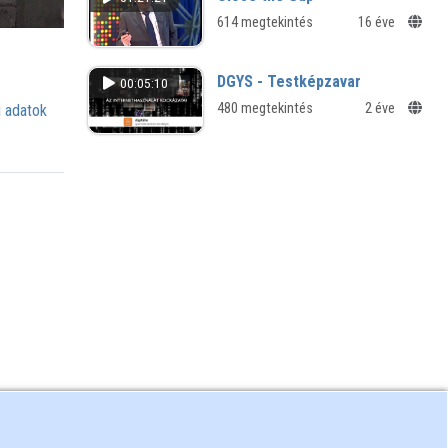
614 megtekintés
16 éve
DGYS - Testképzavar
00:05:10
480 megtekintés
2 éve
 adatok