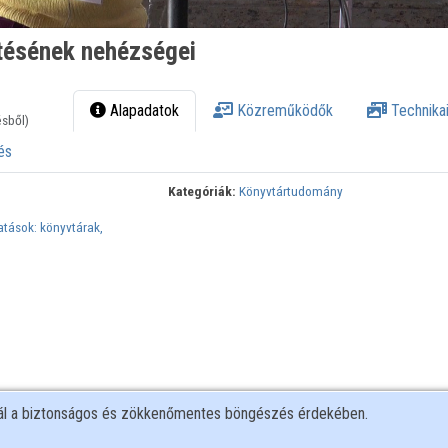
tésének nehézségei
Alapadatok
Közreműködők
Technikai
ésből)
és
Kategóriák:
Könyvtártudomány
atások: könyvtárak,
nál a biztonságos és zökkenőmentes böngészés érdekében.