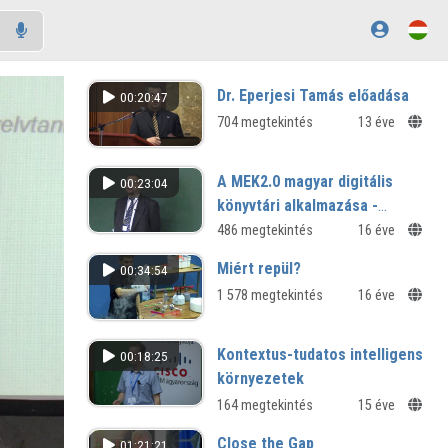
Dr. Eperjesi Tamás előadása
00:20:47
704 megtekintés
13 éve
A MEK2.0 magyar digitális
00:23:04
könyvtári alkalmazása -
eleMEK
486 megtekintés
16 éve
Miért repül?
00:34:54
1 578 megtekintés
16 éve
Kontextus-tudatos intelligens
00:18:25
környezetek
164 megtekintés
15 éve
Close the Gap
01:21:21