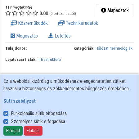
Intézmények
114
megtekintés
Alapadatok
0.00
(0 értékelésből)
Közreműködők
Közreműködők
Technikai adatok
Megosztás
Letöltés
Tulajdonos:
Kategóriák:
Hálózati technológiák
Lejátszási listák:
Infrastruktúra
Ez a weboldal kizárólag a működéshez elengedhetetlen sütiket
használ a biztonságos és zökkenőmentes böngészés érdekében.
Süti szabályzat
Funkcionális sütik elfogadása
Személyes sütik elfogadása
Felhasználói szabályzat
Adatkezelési tájékoztató
Elfogad
Elutasít
Süti szabályzat