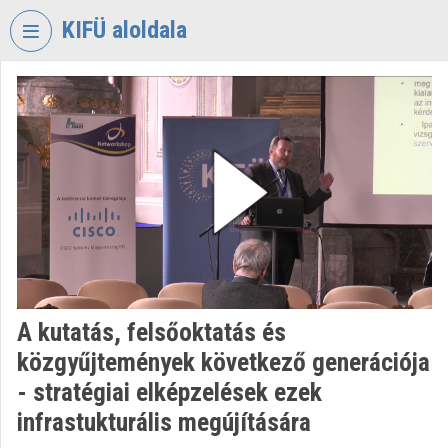
Fejléc kihagyása
Menü kihagyása
Tartalom kihagyása
KIFÜ aloldala
VIDEO
TORIUM
KORMÁNYZATI
INFORMATIKAI
FEJLESZTÉSI
ÜGYNÖKSÉG
Intézményi kezdőlap
Bejelentkezés
A kutatás, felsőoktatás és
Intézményi felfedezés
közgyűjtemények következő generációja
Kategóriák
- stratégiai elképzelések ezek
infrastukturális megújítására
Intézményi listák